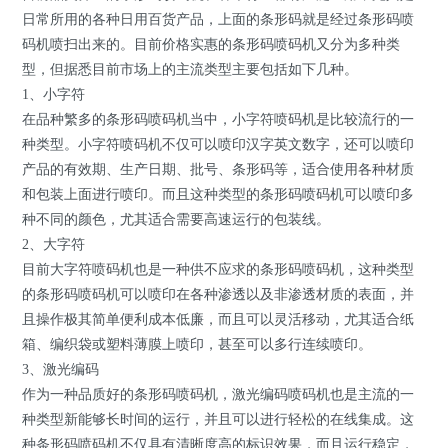
日常所用的各种日用百货产品，上面的条形码就是经过条形码喷
码机喷扫出来的。目前价格实惠的条形码喷码机又分为多种类
型，但据悉目前市场上的主流类型主要包括如下几种。
1、小字符
在品种繁多的条形码喷码机当中，小字符喷码机是比较流行的一
种类型。小字符喷码机不仅可以喷印汉字英文数字，还可以喷印
产品的有效期、生产日期、批号、条形码等，适合使用各种材质
和包装上面进行喷印。而且这种类型的条形码喷码机可以喷印多
种不同的颜色，尤其适合需要高速运行的包装线。
2、大字符
目前大字符喷码机也是一种供不应求的条形码喷码机，这种类型
的条形码喷码机可以喷印在各种渗透以及非渗透材质的表面，并
且操作极其简单便利成本低廉，而且可以灵活移动，尤其适合纸
箱、编织袋或塑料薄膜上喷印，甚至可以多行连续喷印。
3、激光编码
作为一种品质好的条形码喷码机，激光编码喷码机也是主流的一
种类型新能够长时间的运行，并且可以进行轻松的在线集成。这
种条形码喷码机不仅具有清晰度高的标识效果，而且运行稳定，