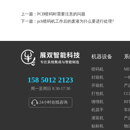
上一篇：PCB喷码时需要注意的问题
下一篇：pcb喷码机工作后的废液为什么要进行处理?
机器设备
系
喷码机
ME
封箱机
一
158 5012 2123
开箱机
产
周一至周日 8:30-17:30
打包机
C
缠绕机
R
24小时在线咨询
机器手
车
灌装机
产
贴标机
物