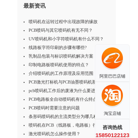
最新资讯
喷码机在运转过程中出现故障的缘故
PCB喷码与其它喷码机有无不同？
UV喷码机和小字符喷码机有什么不同？
线路板字符印刷的步骤有哪些?
乳制品包装与标识喷码机解决方案
印制电路板喷码机使用的特点？
介绍喷码机的工作原理及应用范围
阿里巴巴店铺
PCB激光打标机与PCB油墨喷码机那个效果
更为显著？
pcb喷码机工作后的废液为什么要进行处
理?
PCB电路板全自动喷码机有什么特点？
PCB喷码时需要注意的问题
淘宝店铺
条形码喷码机的主流类型分为哪几种？
喷码机在PCB（线路板，电路板）行业的
咨询热线
应用特点及注意事项
激光喷码机怎么操作使用？
15850122123