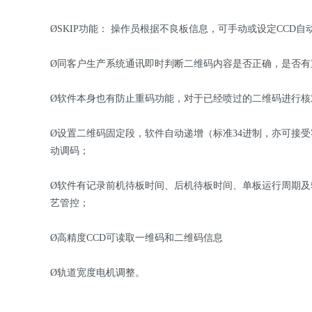
ØSKIP功能： 操作员根据不良板信息，可手动或设定CCD自动判
Ø同客户生产系统通讯即时判断二维码内容是否正确，是否有
Ø软件本身也有防止重码功能，对于已经喷过的二维码进行核
Ø设置二维码固定段，软件自动递增（标准34进制，亦可接
动调码；
Ø软件有记录前机待板时间、后机待板时间、单板运行周期
艺管控；
Ø高精度CCD可读取一维码和二维码信息
Ø轨道宽度电机调整。