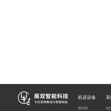
机器设备
系
喷码机
ME