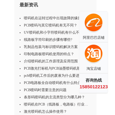
最新资讯
喷码机在运转过程中出现故障的缘故
PCB喷码与其它喷码机有无不同？
UV喷码机和小字符喷码机有什么不同？
阿里巴巴店铺
线路板字符印刷的步骤有哪些?
乳制品包装与标识喷码机解决方案
印制电路板喷码机使用的特点？
介绍喷码机的工作原理及应用范围
PCB激光打标机与PCB油墨喷码机那个效果
淘宝店铺
更为显著？
pcb喷码机工作后的废液为什么要进行处
咨询热线
理?
PCB电路板全自动喷码机有什么特点？
15850122123
PCB喷码时需要注意的问题
条形码喷码机的主流类型分为哪几种？
喷码机在PCB（线路板，电路板）行业的
应用特点及注意事项
激光喷码机怎么操作使用？